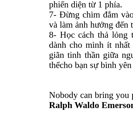
phiến
diện
từ
1
phía
.
7-
Đừng
chìm
đắm
và
và
làm
ảnh
hưởng
đến
8-
Học
cách
thả
lỏng
dành
cho
mình
ít
nhất
giãn
tinh
thần
giữa
ng
thểcho
bạn
sự
bình
yên
Nobody can bring you p
Ralph Waldo Emerso