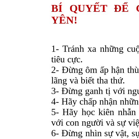
BÍ QUYẾT ĐỂ 
YÊN!
1-
Tránh
xa
những
cu
tiêu
cực
.
2-
Đừng
ôm
ấp
hận
thù
lãng
và
biết
tha
thứ
.
3-
Đừng
ganh
tị
với
ng
4-
Hãy
chấp
nhận
nhữn
5-
Hãy
học
kiên
nhẫn
với
con
người
và
sự
vi
6-
Đừng
nhìn
sự
vật
,
s